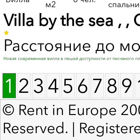
м2
спальни
Villa by the sea ,
Расстояние до мо
Новая современная вилла в пешей доступности от песчаного пляж
1
2
3
4
5
6
7
8
9
© Rent in Europe 200
Reserved. | Register