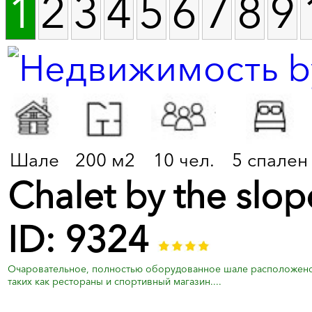
1
2
3
4
5
6
7
8
9
Шале
200 м2
10 чел.
5 спален
Chalet by the slo
ID: 9324
Очаровательное, полностью оборудованное шале расположено 
таких как рестораны и спортивный магазин....