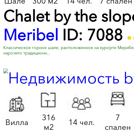
Шале
300 м2
14 чел.
7 спален
Chalet by the slope
Meribel
ID: 7088
Классическое горное шале, расположенное на курорте Мерибель
нарочито традиционн...
316
7
Вилла
14 чел.
м2
спален