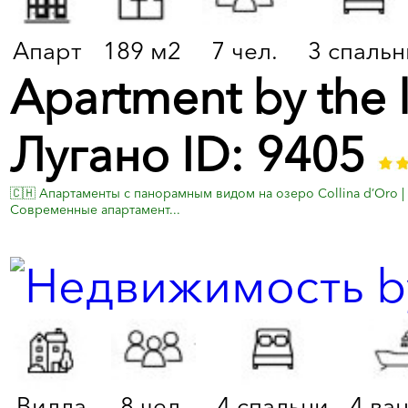
Апарт
189 м2
7 чел.
3 спальн
Apartment by the l
Лугано ID: 9405
🇨🇭 Апартаменты с панорамным видом на озеро Collina d’Oro | 
Современные апартамент...
Вилла
8 чел.
4 спальни
4 ва