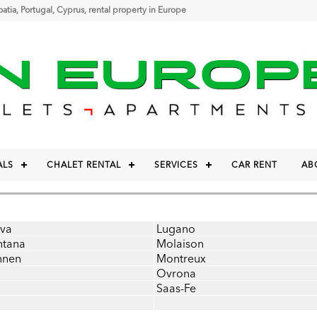
roatia, Portugal, Cyprus, rental property in Europe
ALS
CHALET RENTAL
SERVICES
CAR RENT
AB
va
Lugano
ntana
Molaison
nnen
Montreux
Ovrona
d
Saas-Fe