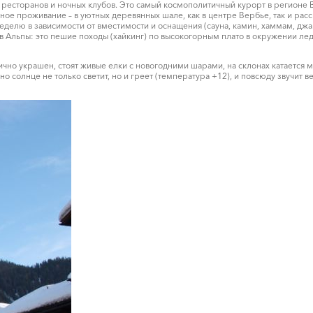
ресторанов и ночных клубов. Это самый космополитичный курорт в регионе В
рное проживание – в уютных деревянных шале, как в центре Вербье, так и рас
еделю в зависимости от вместимости и оснащения (сауна, камин, хаммам, джаку
в Альпы: это пешие походы (хайкинг) по высокогорным плато в окружении лед
чно украшен, стоят живые елки с новогодними шарами, на склонах катается м
о солнце не только светит, но и греет (температура +12), и повсюду звучит 