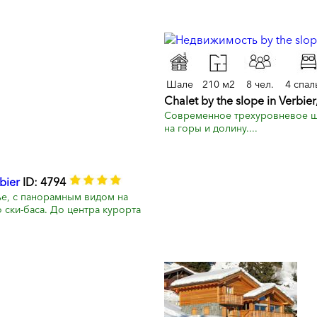
Шале
210 м2
8 чел.
4 спал
Chalet by the slope in Verbier
Современное трехуровневое ша
на горы и долину....
bier
ID: 4794
е, с панорамным видом на
 ски-баса. До центра курорта