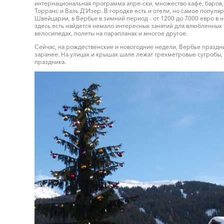
интернациональная программа апре-ски, множество кафе, баров, 
Торранс и Валь Д’Изер. В городке есть и отели, но самое популя
Швейцарии, в Вербье в зимний период - от 1200 до 7000 евро в н
здесь есть найдется немало интересных занятий для влюбленных 
велосипедах, полеты на парапланах и многое другое.
Сейчас, на рождественские и новогодние недели, Вербье праздни
заранее. На улицах и крышах шале лежат трехметровые сугробы, н
праздника.