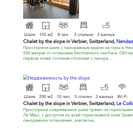
Шале
155 м2
8 чел.
3 спальни
3 ванных
Chalet by the slope in Verbier, Switzerland,
Nendaz
Просторное шале с панорамным видом на горы в Ненд
500 метрах от остановки бесплатного ски-баса. Обста
первом этаже гостиная-столовая с панора...
Шале
200 м2
10 чел.
5 спален
3 ванных
Wi-Fi
Chalet by the slope in Verbier, Switzerland,
Le Coll
Просторное современное шале прямо на горнолыжно
Ле Масс, с доступом ко всей горнолыжной зоне Quatre 
панорамное остекление, элегантна...