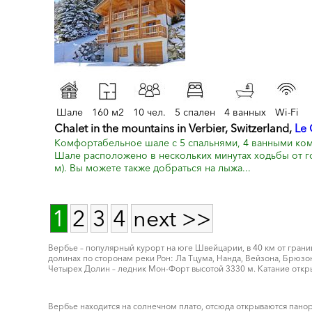
Шале
160 м2
10 чел.
5 спален
4 ванных
Wi-Fi
Chalet in the mountains in Verbier, Switzerland,
Le 
Комфортабельное шале с 5 спальнями, 4 ванными комн
Шале расположено в нескольких минутах ходьбы от г
м). Вы можете также добраться на лыжа...
1
2
3
4
next >>
Вербье – популярный курорт на юге Швейцарии, в 40 км от грани
долинах по сторонам реки Рон: Ла Тцума, Нанда, Вейзона, Брюзо
Четырех Долин – ледник Мон-Форт высотой 3330 м. Катание откры
Вербье находится на солнечном плато, отсюда открываются пано