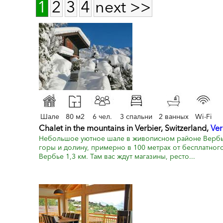
1
2
3
4
next >>
Шале
80 м2
6 чел.
3 спальни
2 ванных
Wi-Fi
Chalet in the mountains in Verbier, Switzerland,
Ver
Небольшое уютное шале в живописном районе Вербь
горы и долину, примерно в 100 метрах от бесплатного
Вербье 1,3 км. Там вас ждут магазины, ресто...