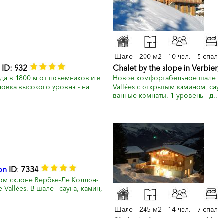
Шале
200 м2
10 чел.
5 спа
ID: 932
Chalet by the slope in Verbier
а в 1800 м от поъемников и в
Новое комфортабельное шале н
новка высокого уровня - на
Vallées с открытым камином, са
ванные комнаты. 1 уровень - д..
on
ID: 7334
м склоне Вербье-Ле Коллон-
Vallées. В шале - сауна, камин,
Шале
245 м2
14 чел.
7 спа