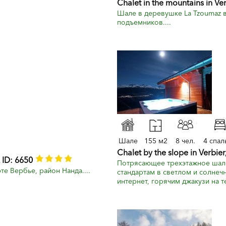
Chalet in the mountains in Ver
Шале в деревушке La Tzoumaz в
подъемников....
Шале
155 м2
8 чел.
4 спал
Chalet by the slope in Verbier
ID: 6650
Потрясающее трехэтажное шале
е Вербье, район Нанда....
стандартам в светлом и солнеч
интернет, горячим джакузи на т