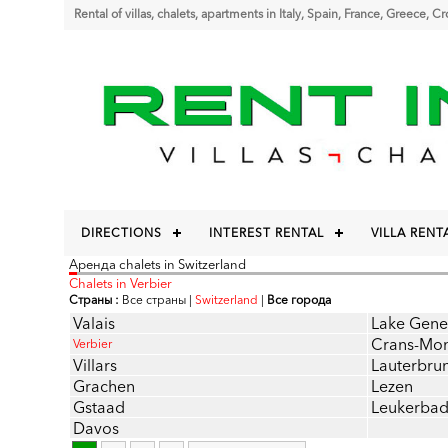
Rental of villas, chalets, apartments in Italy, Spain, France, Greece, C
DIRECTIONS
INTEREST RENTAL
VILLA RENT
Аренда chalets in Switzerland
Chalets in Verbier
Страны :
Все страны
|
Switzerland
|
Все города
Valais
Lake Gene
Crans-Mo
Verbier
Villars
Lauterbru
Grachen
Lezen
Gstaad
Leukerba
Davos