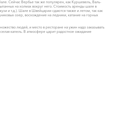
але. Сейчас Вербье так же популярен, как Куршевель, Валь-
сыпанных на холмах вокруг него. Стоимость аренды шале в
зи и т.д.). Шале в Швейцарии сдаются также и летом, так как
никовых озер, восхождение на ледники, катание на горных
ножество людей, и место в ресторане на ужин надо заказывать
веселая капель. В атмосфере царит радостное ожидание