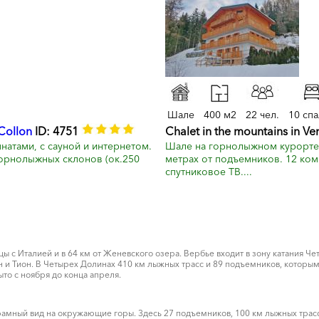
Шале
400 м2
22 чел.
10 сп
Collon
ID: 4751
Chalet in the mountains in Ver
атами, с сауной и интернетом.
Шале на горнолыжном курорте 
орнолыжных склонов (ок.250
метрах от подъемников. 12 комна
спутниковое ТВ....
цы с Италией и в 64 км от Женевского озера. Вербье входит в зону катания 
н и Тион. В Четырех Долинах 410 км лыжных трасс и 89 подъемников, которы
то с ноября до конца апреля.
рамный вид на окружающие горы. Здесь 27 подъемников, 100 км лыжных трасс