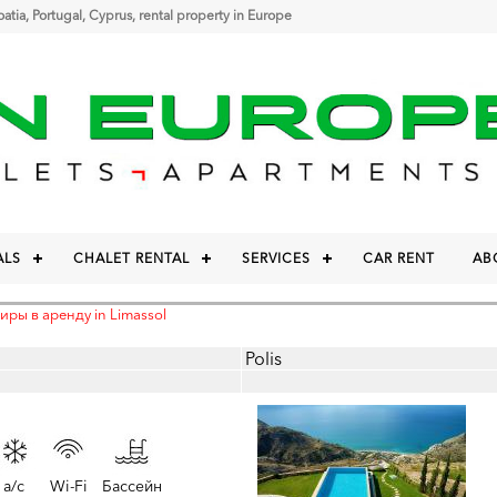
roatia, Portugal, Cyprus, rental property in Europe
ALS
CHALET RENTAL
SERVICES
CAR RENT
AB
иры в аренду in Limassol
Polis
a/c
Wi-Fi
Бассейн