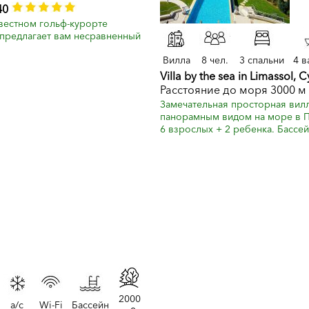
40
звестном гольф-курорте
т предлагает вам несравненный
Вилла
8 чел.
3 спальни
4 в
Villa by the sea in Limassol, 
Расстояние до моря 3000 м
Замечательная просторная вил
панорамным видом на море в П
6 взрослых + 2 ребенка. Бассейн
2000
a/c
Wi-Fi
Бассейн