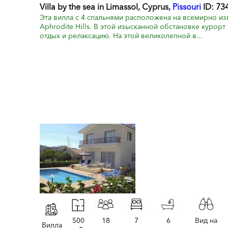
Villa by the sea in Limassol, Cyprus,
Pissouri
ID: 73
Эта вилла с 4 спальнями расположена на всемирно и
Aphrodite Hills. В этой изысканной обстановке курор
отдых и релаксацию. На этой великолепной в...
500
18
7
6
Вид на
Вилла