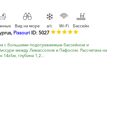
анных
Вид на море
a/c
Wi-Fi
Бассейн
Cyprus,
Pissouri
ID: 5027
ла с большими подогреваемым бассейном и
иссури между Лимассолом и Пафосом. Рассчитана на
 14х5м, глубина 1,2...