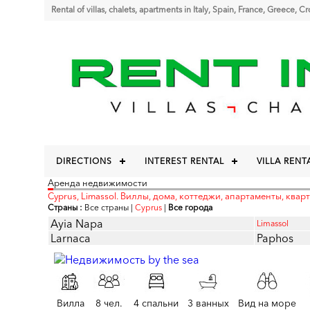
Rental of villas, chalets, apartments in Italy, Spain, France, Greece, C
DIRECTIONS
INTEREST RENTAL
VILLA RENT
Аренда недвижимости
Cyprus, Limassol. Виллы, дома, коттеджи, апартаменты, кварт
Страны :
Все страны
|
Cyprus
|
Все города
Ayia Napa
Limassol
Larnaca
Paphos
Вилла
8 чел.
4 спальни
3 ванных
Вид на море