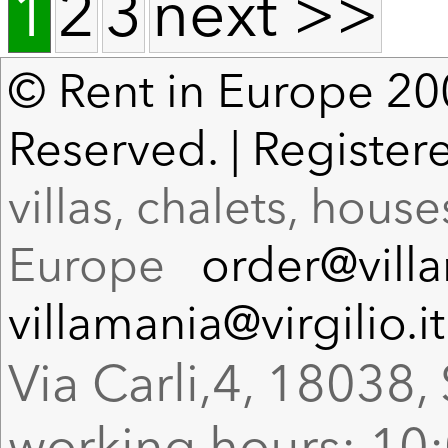
1
2
3
next >>
© Rent in Europe 200
Reserved. | Register
villas, chalets, hous
Europe
order@vill
villamania@virgilio.it
Via Carli,4, 18038, 
working hours: 10: