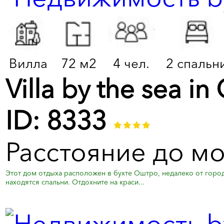
Вилла
72 м2
4 чел.
2 спальн
Villa by the sea in
ID: 8333
Расстояние до мо
Этот дом отдыха расположен в бухте Оштро, недалеко от города
находятся спальни. Отдохните на краси...