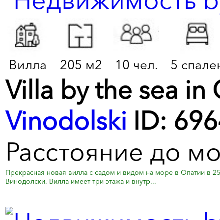
Вилла
205 м2
10 чел.
5 спале
Villa by the sea in
Vinodolski
ID: 696
Расстояние до мо
Прекрасная новая вилла с садом и видом на море в Опатии в 
Винодолски. Вилла имеет три этажа и внутр...