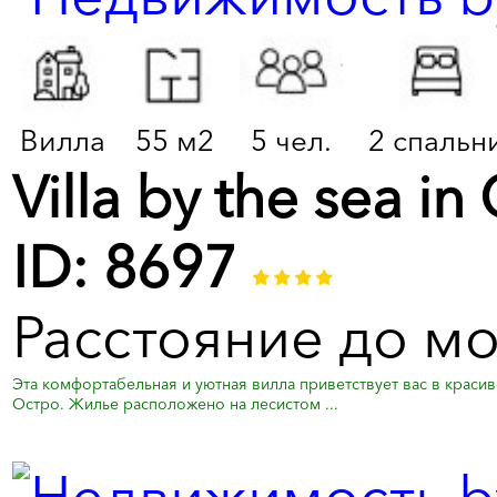
Вилла
55 м2
5 чел.
2 спальн
Villa by the sea in
ID: 8697
Расстояние до мо
Эта комфортабельная и уютная вилла приветствует вас в крас
Остро. Жилье расположено на лесистом ...