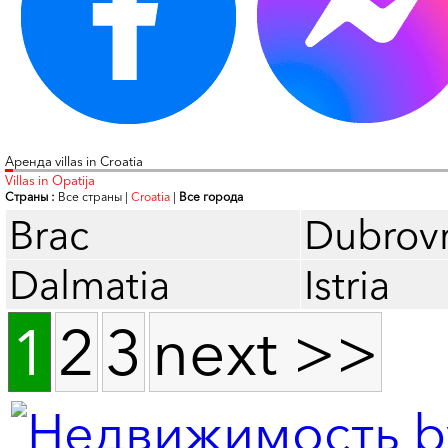
Аренда villas in Croatia
Villas in Opatija
Страны :
Все страны
|
Croatia
|
Все города
Brac
Dubrov
Dalmatia
Istria
1
2
3
next >>