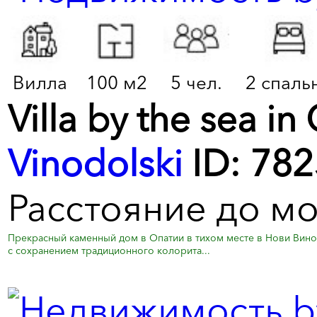
Вилла
100 м2
5 чел.
2 спаль
Villa by the sea in
Vinodolski
ID: 782
Расстояние до мо
Прекрасный каменный дом в Опатии в тихом месте в Нови Вино
с сохранением традиционного колорита...