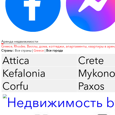
Аренда недвижимости
Greece, Rhodes. Виллы, дома, коттеджи, апартаменты, квартиры в аре
Страны :
Все страны
|
Greece
|
Все города
Attica
Crete
Kefalonia
Mykono
Corfu
Paxos