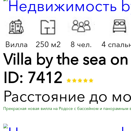
Вилла
250 м2
8 чел.
4 спаль
Villa by the sea o
ID: 7412
Расстояние до м
Прекрасная новая вилла на Родосе с бассейном и панорамным в