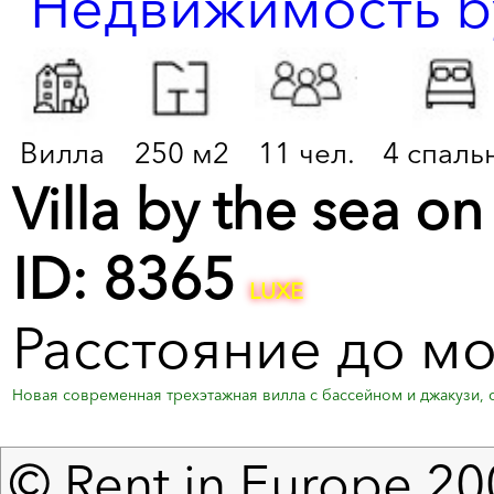
Вилла
250 м2
11 чел.
4 спаль
Villa by the sea o
ID: 8365
LUXE
Расстояние до м
Новая современная трехэтажная вилла с бассейном и джакузи, 
© Rent in Europe 200