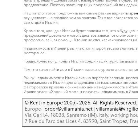
начала аренды и сделать заказ с намерением получить существен
предложение. Поэтому ждать горящих предложений по недвижимо
Наш каталог готов предложить вам самые разные варианты
арен
осуществлять не позднее чем за полгода. Так у вас появляется 
сам отдых в Италии.
Кроме того, аренда в Италии будет полезна тем, кто в будущем
предложений довольно много. Здесь все зависит от стоимости п
профессиональная помощь. Кто как не специализирующееся на н
Недвижимость в Италии различаются, и порой весьма значительн
ресторанов.
Традиционно популярны в Италии среди наших туристов дома и
Тем, кто хочет найти дом в Италии высокого уровня и качества
Рынок недвижимости в Италии сильно перегрет легкими ипотеч
недвижимость в Италии для владельцев так называемых «вторых д
факторов уже привела к снижению цен на недвижимость в Итал
Италии упали. «Хороший момент покупать недвижимость в Итали
© Rent in Europe 2005 - 2026. All Rights Reserved. 
Europe
order@villamania.net
|
villamania@virgilio
Via Carli,4, 18038, Sanremo (IM), Italy, working hou
7 Rue du Parc des Lices 4, 83990, Saint-Tropez, Fra