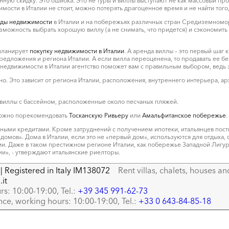
ную скидку. Это ошибка. Это не туры и виллы выступают не как массовый прод
сти в Италии не стоит, можно потерять драгоценное время и не найти того,
ды недвижимости
в Италии и на побережьях различных стран Средиземноморь
возможность выбрать хорошую виллу (а не снимать, что придется) и сэкономить
 планирует
покупку недвижимости в Италии
. А аренда виллы – это первый шаг 
редложения и региона Италии. А если вилла переоценена, то продавать ее бе
едвижимости в Италии агентство поможет вам с правильным выбором, ведь зн
о. Это зависит от региона Италии, расположения, внутреннего интерьера, ар
 виллы с бассейном, расположенные около песчаных пляжей.
, можно порекомендовать
Тосканскую Ривьеру
или
Амальфитанское побережье
.
ными кредитами. Кроме затруднений с получением ипотеки, итальянцев пости
омов». Дома в Италии, если это не «первый дом», используются для отдыха, 
ии. Даже в таком престижном регионе Италии, как побережье Западной Лигур
и», - утверждают итальянские риелторы.
| Registered in Italy IM138072
Rent villas, chalets, houses an
.it
rs: 10:00-19:00, Tel.:
+39 345 991-62-73
nce, working hours: 10:00-19:00, Tel.:
+33 0 643-84-85-18