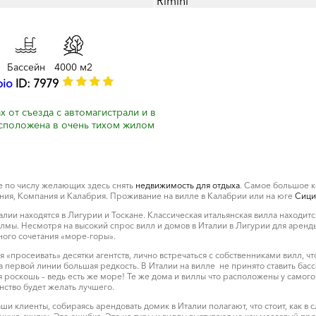
Rimini
Бассейн
4000 м2
bio
ID: 7979
 от съезда с автомагистрали и в
асположена в очень тихом жилом
е по числу желающих здесь снять
недвижимость для отдыха
. Самое большое к
иния, Компания и Калабрия. Проживание на вилле в Калабрии или на юге
Сици
ии находятся в Лигурии и Тоскане. Классическая итальянская вилла находится
ы. Несмотря на высокий спрос вилл и домов в Италии в Лигурии для аренды
ного сочетания «море-горы».
 «просеивать» десятки агентств, лично встречаться с собственниками вилл, 
на первой линии большая редкость. В Италии на вилле не принято ставить бас
 роскошь – ведь есть же море! Те же дома и виллы что расположены у самого
анство будет желать лучшего.
аши клиенты, собираясь арендовать домик в Италии полагают, что стоит, как в