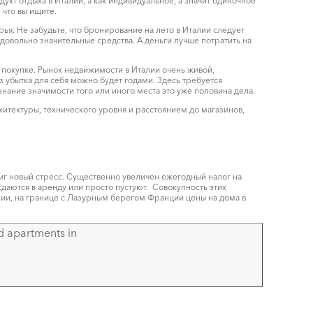
укт отдыха в Италии, а как индивидуальное, а значит одиночное
 что вы ищите.
я. Не забудьте, что бронирование на лето в Италии следует
 довольно значительные средства. А деньги лучше потратить на
к покупке. Рынок недвижимости в Италии очень живой,
з убытка для себя можно будет годами. Здесь требуется
ание значимости того или иного места это уже половина дела.
хитектуры, технического уровня и расстоянием до магазинов,
г новый стресс. Существенно увеличен ежегодный налог на
сдаются в аренду или просто пустуют. Совокупность этих
ии, на границе с Лазурным берегом Франции цены на дома в
d apartments in