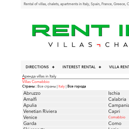
Rental of villas, chalets, apartments in Italy, Spain, France, Greece,
DIRECTIONS
INTEREST RENTAL
VILLA REN
Аренда villas in Italy
Villas Comabbio
Страны :
Все страны
|
Italy
|
Все города
Abruzzo
Ischia
Amalfi
Calabria
Apulia
Campani
Venetian Riviera
Capri
Venice
Comabbio
Garda
Como