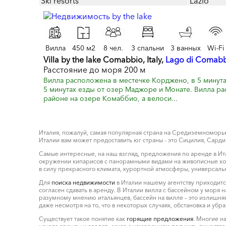
Ski resorts
Lazio
Вилла
450 м2
8 чел.
3 спальни
3 ванных
Wi-Fi
Villa by the lake Comabbio, Italy,
Lago di Comab
Расстояние до моря 200 м
Вилла расположена в местечке Корджено, в 5 минутах
5 минутах езды от озер Маджоре и Монате. Вилла р
районе на озере Комаббио, а велоси...
Италия, пожалуй, самая популярная страна на Средиземноморь
Италии вам может предоставить юг страны - это Сицилия, Сард
Самые интересные, на наш взгляд, предложения по аренде в Итал
окружении кипарисов с панорамными видами на живописные холм
в силу прекрасного климата, курортной атмосферы, универсаль
Для
поиска недвижимости
в Италии нашему агентству приходится
согласен сдавать в аренду. В Италии вилла с бассейном у моря 
разумному мнению итальянцев, бассейн на вилле – это излишняя
даже несмотря на то, что в некоторых случаях, обстановка и убр
Существует такое понятие как
горящие предложения
. Многие н