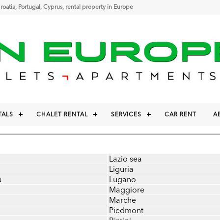
 Croatia, Portugal, Cyprus, rental property in Europe
TALS
CHALET RENTAL
SERVICES
CAR RENT
A
Lazio sea
Liguria
a
Lugano
Maggiore
Marche
Piedmont