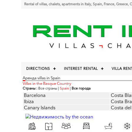
Rental of villas, chalets, apartments in Italy, Spain, France, Greece,
DIRECTIONS
INTEREST RENTAL
VILLA REN
Аренда villas in Spain
Villas in the Basque Country
Страны :
Все страны
|
Spain
|
Все города
Barcelona
Costa Bla
Ibiza
Costa Br
Canary Islands
Costa del