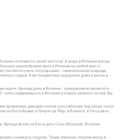
спании отличаются своей чистотой. А море в Испании всегда
большое разнообразие вилл в Испании на любой вкус и
ют эти места очень популярными – замечательная природа,
ейного отдыха. А вот бюджетные недорогие дома и виллы в
о вы ищете. Аренда дома в Испании - прекрасная возможность
б - снять недвижимость в Испании и пожить немного на ней. Вы
выми ароматами, дающий полное расслабление под сенью сосен
 на Коста Брава, в Ллорет де Мар, в Бланесе, в Тосса дель
. Аренда виллы на Коста дель Соль (Испания). Испания
ровать стоимость покупки. Таким образом, покупая виллу в