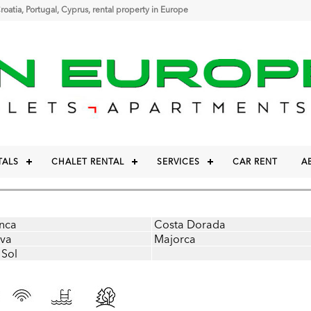
 Croatia, Portugal, Cyprus, rental property in Europe
TALS
CHALET RENTAL
SERVICES
CAR RENT
A
nca
Costa Dorada
ava
Majorca
 Sol