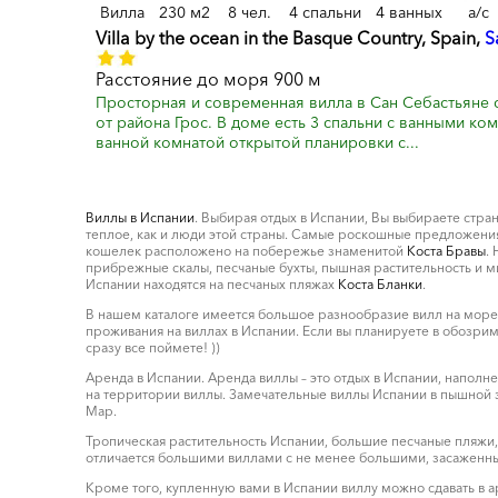
Вилла
230 м2
8 чел.
4 спальни
4 ванных
a/c
Villa by the ocean in the Basque Country, Spain,
S
Расстояние до моря 900 м
Просторная и современная вилла в Сан Себастьяне 
от района Грос. В доме есть 3 спальни с ванными ко
ванной комнатой открытой планировки с...
Виллы в Испании
. Выбирая отдых в Испании, Вы выбираете стра
теплое, как и люди этой страны. Самые роскошные предложения
кошелек расположено на побережье знаменитой
Коста Бравы
.
прибрежные скалы, песчаные бухты, пышная растительность и 
Испании находятся на песчаных пляжах
Коста Бланки
.
В нашем каталоге имеется большое разнообразие вилл на море, в
проживания на виллах в Испании. Если вы планируете в обозр
сразу все поймете! ))
Аренда в Испании. Аренда виллы – это отдых в Испании, напо
на территории виллы. Замечательные виллы Испании в пышной зе
Мар.
Тропическая растительность Испании, большие песчаные пляжи,
отличается большими виллами с не менее большими, засаженны
Кроме того, купленную вами в Испании виллу можно сдавать в а