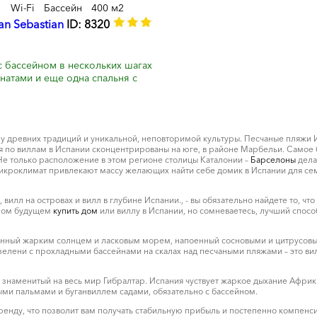
Wi-Fi
Бассейн
400 м2
an Sebastian
ID: 8320
с бассейном в нескольких шагах
мнатами и еще одна спальня с
ну древних традиций и уникальной, неповторимой культуры. Песчаные пляжи И
 по виллам в Испании сконцентрированы на юге, в районе Марбельи. Самое 
 Не только расположение в этом регионе столицы Каталонии –
Барселоны
дела
микроклимат привлекают массу желающих найти себе домик в Испании для сем
илл на островах и вилл в глубине Испании., - вы обязательно найдете то, чт
имом будущем
купить дом
или виллу в Испании, но сомневаетесь, лучший спосо
лненный жарким солнцем и ласковым морем, напоенный сосновыми и цитрусо
лени с прохладными бассейнами на скалах над песчаными пляжами – это виллы
 знаменитый на весь мир Гибралтар. Испания чуствует жаркое дыхание Африки
ми пальмами и буганвиллем садами, обязательно с бассейном.
ренду, что позволит вам получать стабильную прибыль и постепенно компенси