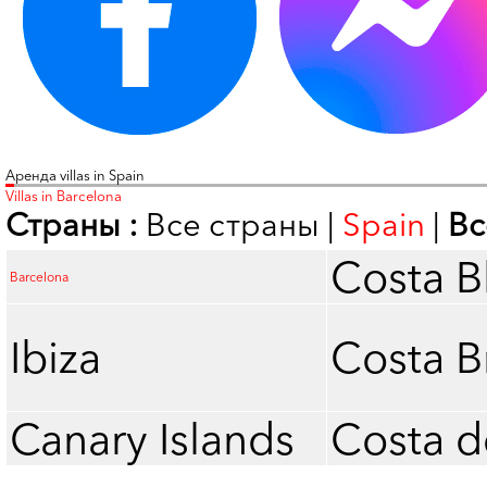
Аренда villas in Spain
Villas in Barcelona
Страны :
Все страны
|
Spain
|
Вс
Costa B
Barcelona
Ibiza
Costa B
Canary Islands
Costa d