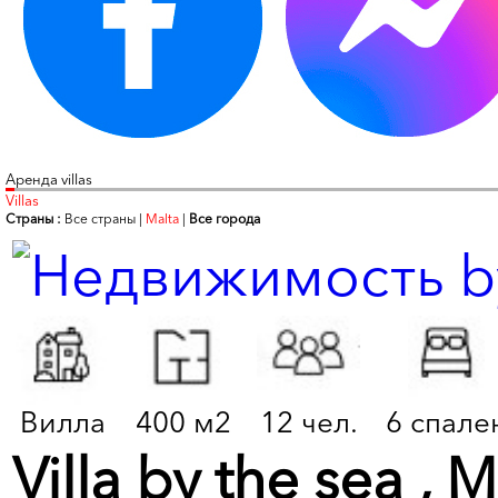
Аренда villas
Villas
Страны :
Все страны
|
Malta
|
Все города
Вилла
400 м2
12 чел.
6 спале
Villa by the sea ,