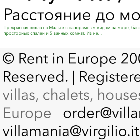
Расстояние до мо
Прекрасная вилла на Мальте с панорамным видом на море, бассе
просторных спален и 5 ванных комнат. Из не...
© Rent in Europe 200
Reserved. | Register
villas, chalets, hous
Europe
order@vill
villamania@virgilio.it