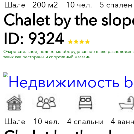
Шале
200 м2
10 чел.
5 спален
Chalet by the slo
ID: 9324
Очаровательное, полностью оборудованное шале расположено 
таких как рестораны и спортивный магазин....
Шале
10 чел.
4 спальни
4 ван