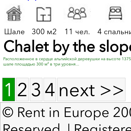
Шале
300 м2
11 чел.
4 спальн
Chalet by the slop
Расположенное в сердце альпийской деревушки на высоте 1375 
шале площадью 300 м² в три уровня...
1
2
3
4
next >>
© Rent in Europe 200
Reserved. | Register