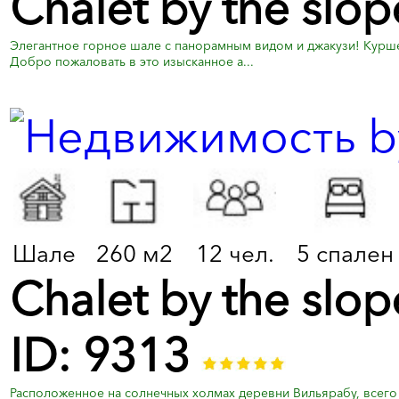
Chalet by the slop
Элегантное горное шале с панорамным видом и джакузи! Куршеве
Добро пожаловать в это изысканное а...
Шале
260 м2
12 чел.
5 спален
Chalet by the slo
ID: 9313
Расположенное на солнечных холмах деревни Вильярабу, всего 