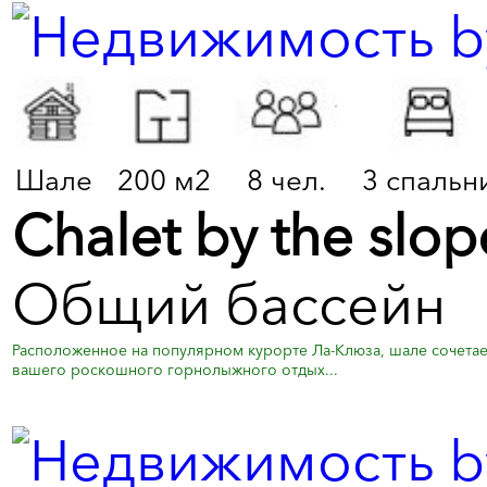
Шале
200 м2
8 чел.
3 спальн
Chalet by the slop
Общий бассейн
Расположенное на популярном курорте Ла-Клюза, шале сочетае
вашего роскошного горнолыжного отдых...