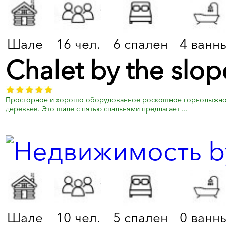
Шале
16 чел.
6 спален
4 ванн
Chalet by the slo
Просторное и хорошо оборудованное роскошное горнолыжное ш
деревьев. Это шале с пятью спальнями предлагает ...
Шале
10 чел.
5 спален
0 ванн