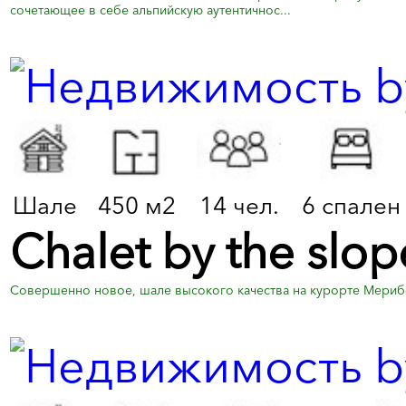
сочетающее в себе альпийскую аутентичнос...
Шале
450 м2
14 чел.
6 спален
Chalet by the slop
Совершенно новое, шале высокого качества на курорте Мериб