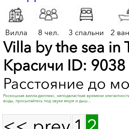
Вилла
8 чел.
3 спальни
2 ва
Villa by the sea in
Красичи ID: 9038
Расстояние до мо
Роскошная вилла-дюплекс, неподвластная времени элегантност
воды, просыпайтесь под звуки моря и дыш...
<< prev
1
2