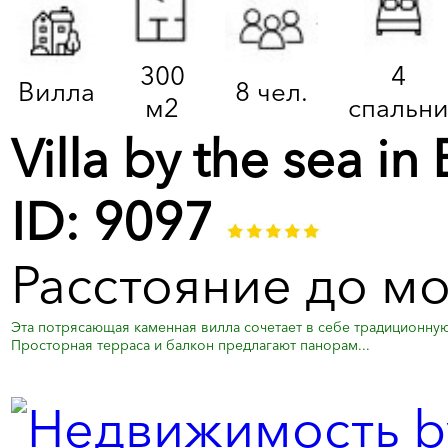
300
4
Вилла
8 чел.
м2
спальн
Villa by the sea 
ID: 9097
Расстояние до мо
Эта потрясающая каменная вилла сочетает в себе традиционну
Просторная терраса и балкон предлагают панорам...