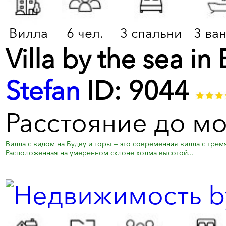
Вилла
6 чел.
3 спальни
3 ва
Villa by the sea i
Stefan
ID: 9044
Расстояние до м
Вилла с видом на Будву и горы — это современная вилла с тр
Расположенная на умеренном склоне холма высотой...