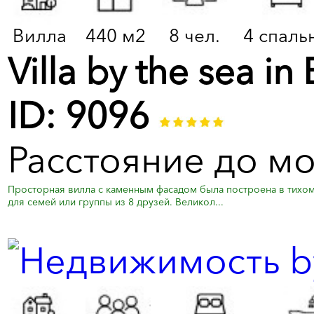
Вилла
440 м2
8 чел.
4 спаль
Villa by the sea 
ID: 9096
Расстояние до м
Просторная вилла с каменным фасадом была построена в тихо
для семей или группы из 8 друзей. Великол...