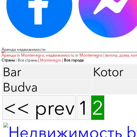
Аренда недвижимости
Аренда in Montenegro, недвижимость in Montenegro | виллы, дома, ко
Страны :
Все страны
|
Montenegro
|
Все города
Bar
Kotor
Budva
<< prev
1
2