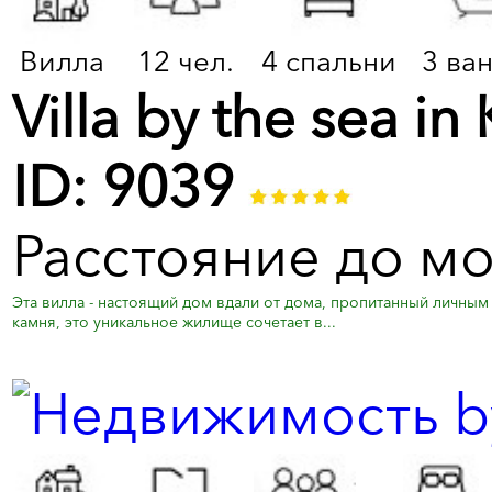
Вилла
12 чел.
4 спальни
3 ва
Villa by the sea i
ID: 9039
Расстояние до мо
Эта вилла - настоящий дом вдали от дома, пропитанный личным
камня, это уникальное жилище сочетает в...