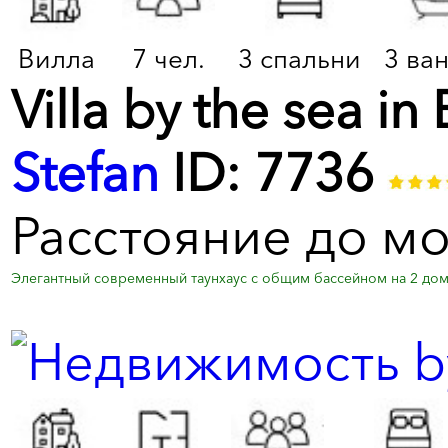
Вилла
7 чел.
3 спальни
3 ва
Villa by the sea i
Stefan
ID: 7736
Расстояние до мо
Элегантный современный таунхаус с общим бассейном на 2 дом