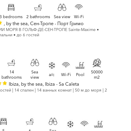
3 bedrooms
2 bathrooms
Sea view
Wi-Fi
, by the sea, Сен-Тропе - Порт Гримо
 МОРЯ В ГОЛЬФ-ДЕ-СЕН-ТРОПЕ Sainte-Maxime •
спальни • до 6 гостей
14
Sea
50000
a/c
Wi-Fi
Pool
bathrooms
view
m2
Ibiza, by the sea, Ibiza - Sa Caleta
остей | 14 спален | 14 ванных комнат | 50 м до моря | 2
5
6
Sea