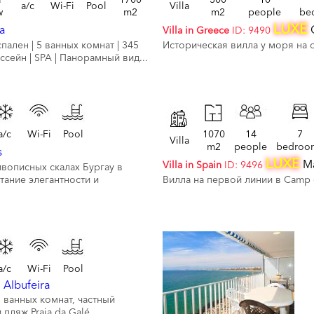
a/c
Wi-Fi
Pool
Villa
w
m2
m2
people
be
LUXE
ia
C
Villa in Greece
ID: 9490
спален | 5 ванных комнат | 345
Историческая вилла у моря на 
сейн | SPA | Панорамный вид...
a/c
Wi-Fi
Pool
1070
14
7
Villa
m2
people
bedroo
s
LUXE
Ma
Villa in Spain
ID: 9496
вописных скалах Бургау в
тание элегантности и
Вилла на первой линии в Camp 
a/c
Wi-Fi
Pool
,
Albufeira
7 ванных комнат, частный
пляж Praia da Galé.