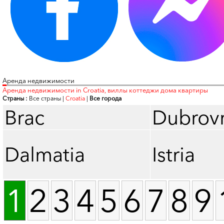
Аренда недвижимости
Аренда недвижимости in Croatia, виллы коттеджи дома квартиры
Страны :
Все страны
|
Croatia
|
Все города
Brac
Dubrov
Dalmatia
Istria
1
2
3
4
5
6
7
8
9