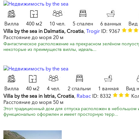
Вилла
400 м2
10 чел.
5 спален
6 ванных
Вид
Villa by the sea in Dalmatia, Croatia
,
Trogir
ID: 9367
Расстояние до моря 20 м
Фантастическое расположение на прекрасном зелёном полуостр
некоторые из преимуществ виллы, идеаль...
Вилла
40 м2
4 чел.
2 спальни
1 ванная
Вид 
Villa by the sea in Istria, Croatia
,
Rabac
ID: 8332
Кол
Расстояние до моря 50 м
Этот традиционный дом для отпуска расположен в небольшом ис
функционально оформлен и имеет просторную терр...