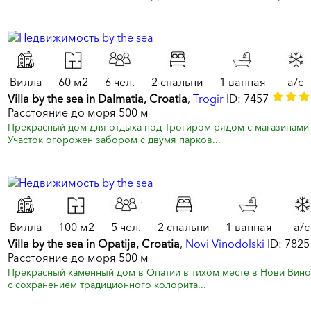
Вилла
60 м2
6 чел.
2 спальни
1 ванная
a/c
Villa by the sea in Dalmatia, Croatia
,
Trogir
ID: 7457
Расстояние до моря 500 м
Прекрасный дом для отдыха под Трогиром рядом с магазинами и
Участок огорожен забором с двумя парков...
Вилла
100 м2
5 чел.
2 спальни
1 ванная
a/c
Villa by the sea in Opatija, Croatia
,
Novi Vinodolski
ID: 782
Расстояние до моря 500 м
Прекрасный каменный дом в Опатии в тихом месте в Нови Вино
с сохранением традиционного колорита...