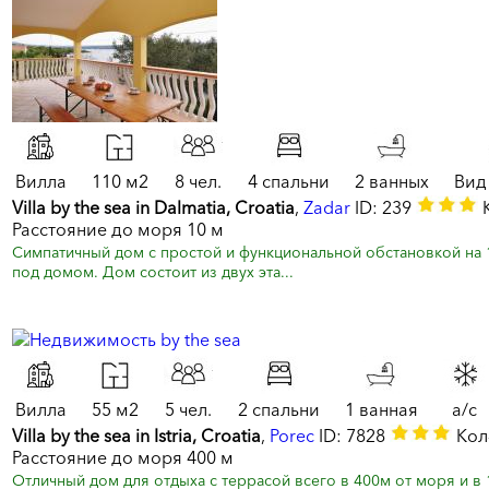
Вилла
110 м2
8 чел.
4 спальни
2 ванных
Вид
Villa by the sea in Dalmatia, Croatia
,
Zadar
ID: 239
К
Расстояние до моря 10 м
Симпатичный дом с простой и функциональной обстановкой на 1
под домом. Дом состоит из двух эта...
Вилла
55 м2
5 чел.
2 спальни
1 ванная
a/c
Villa by the sea in Istria, Croatia
,
Porec
ID: 7828
Кол
Расстояние до моря 400 м
Отличный дом для отдыха с террасой всего в 400м от моря и в 