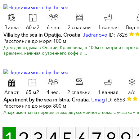
Вилла
60 м2
6 чел.
2 спальни
1 ванная
Вид 
Villa by the sea in Opatija, Croatia
,
Jadranovo
ID: 7826
Расстояние до моря 100 м
Дом для отдыха в Опатии, Кралевица, в 100м от моря и с прек
времени, начиная с утреннего кофе и ...
Апарт
65 м2
4 чел.
2 спальни
1 ванная
a/c
Apartment by the sea in Istria, Croatia
,
Umag
ID: 6863
Расстояние до моря 800 м
Апартаменты на первом этаже двухсемейного дома с участком в