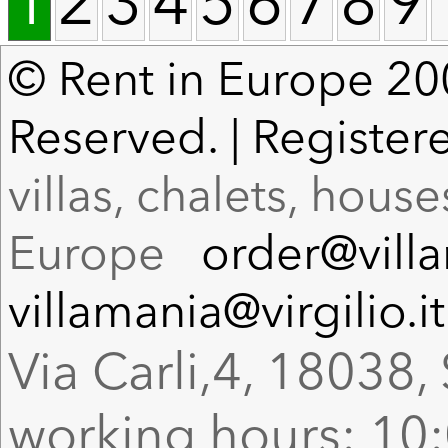
1
2
3
4
5
6
7
8
9
© Rent in Europe 200
Reserved. | Register
villas, chalets, hous
Europe
order@vill
villamania@virgilio.it
Via Carli,4, 18038, 
working hours: 10: