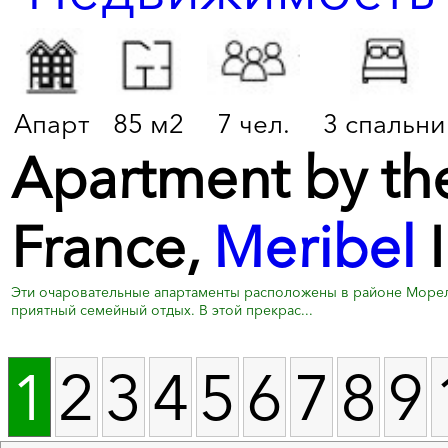
Апарт
85 м2
7 чел.
3 спальни
Apartment by the 
France,
Meribel
I
Эти очаровательные апартаменты расположены в районе Морель
приятный семейный отдых. В этой прекрас...
1
2
3
4
5
6
7
8
9