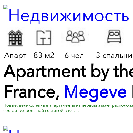
Апарт
83 м2
6 чел.
3 спальни
Apartment by the 
France,
Megeve
Новые, великолепные апартаменты на первом этаже, расположен
состоит из большой гостиной в изы...