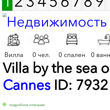
1
2
3
4
5
6
7
8
9
Вилла
0 чел.
0 спален
0 ван
Villa by the sea 
Cannes
ID: 7932
подробное описание