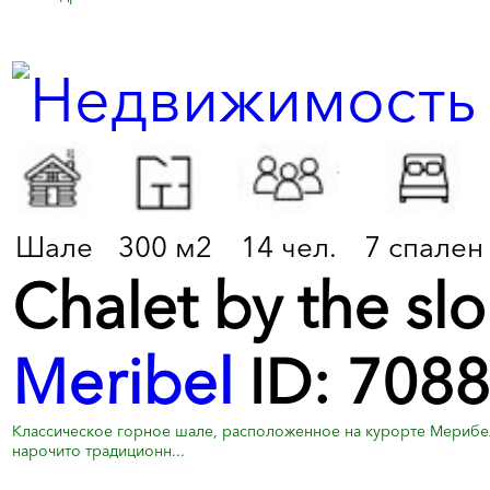
Шале
300 м2
14 чел.
7 спален
Chalet by the slo
Meribel
ID: 7088
Классическое горное шале, расположенное на курорте Мерибель
нарочито традиционн...