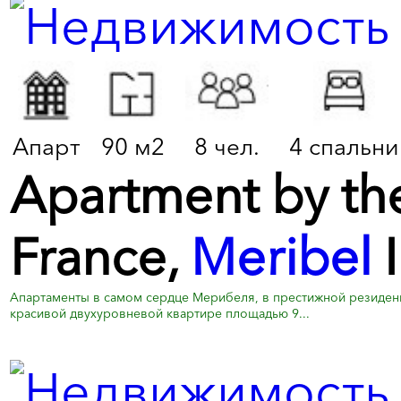
Апарт
90 м2
8 чел.
4 спальни
Apartment by the 
France,
Meribel
I
Апартаменты в самом сердце Мерибеля, в престижной резиденц
красивой двухуровневой квартире площадью 9...