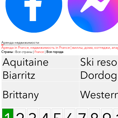
Аренда недвижимости
Аренда in France, недвижимость in France | виллы, дома, коттеджи, ап
Страны :
Все страны
|
France
|
Все города
Aquitaine
Ski reso
Biarritz
Dordog
Brittany
Western