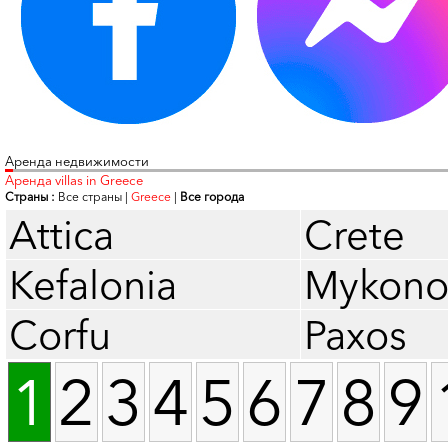
Аренда недвижимости
Аренда villas in Greece
Страны :
Все страны
|
Greece
|
Все города
Attica
Crete
Kefalonia
Mykono
Corfu
Paxos
1
2
3
4
5
6
7
8
9