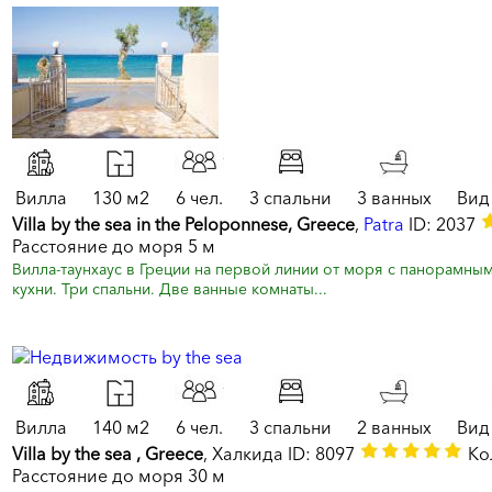
Вилла
130 м2
6 чел.
3 спальни
3 ванных
Вид
Villa by the sea in the Peloponnese, Greece
,
Patra
ID: 2037
Расстояние до моря 5 м
Вилла-таунхаус в Греции на первой линии от моря с панорамны
кухни. Три спальни. Две ванные комнаты...
Вилла
140 м2
6 чел.
3 спальни
2 ванных
Вид
Villa by the sea , Greece
, Халкида ID: 8097
Кол
Расстояние до моря 30 м