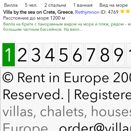
Вилла
5 чел.
2 спальни
1 ванная
Вид на море
Villa by the sea on Crete, Greece
,
Rethymnon
ID: 4769
Расстояние до моря 1200 м
Вилла на Крите с панорамным видом на море и пляж, рядом – маг
большим частным бассейном. На вилл...
1
2
3
4
5
6
7
8
9
© Rent in Europe 200
Reserved. | Register
villas, chalets, hous
Europe
order@vill