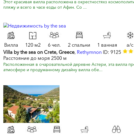
Этот красивая вилла расположена в окрестностяхз космополити
пляжу и всего в часе езды от Афин. Со ...
Вилла
120 м2
6 чел.
2 спальни
1 ванная
a/c
Villa by the sea on Crete, Greece
,
Rethymnon
ID: 9125
Расстояние до моря 2500 м
Расположенная в очаровательной деревне Астери, эта вилла п
атмосфере и продуманному дизайну вилла обе...