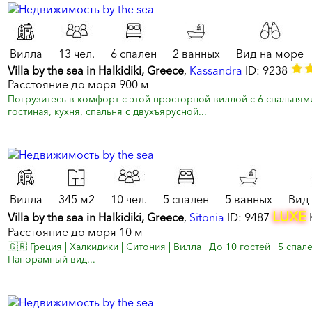
Вилла
13 чел.
6 спален
2 ванных
Вид на море
Villa by the sea in Halkidiki, Greece
,
Kassandra
ID: 9238
Расстояние до моря 900 м
Погрузитесь в комфорт с этой просторной виллой с 6 спальня
гостиная, кухня, спальня с двухъярусной...
Вилла
345 м2
10 чел.
5 спален
5 ванных
Вид
LUXE
Villa by the sea in Halkidiki, Greece
,
Sitonia
ID: 9487
Расстояние до моря 10 м
🇬🇷 Греция | Халкидики | Ситония | Вилла | До 10 гостей | 5 спа
Панорамный вид...