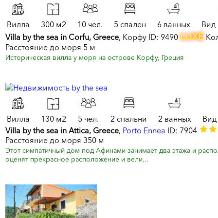
Вилла
300 м2
10 чел.
5 спален
6 ванных
Вид
LUXE
Villa by the sea in Corfu, Greece
, Корфу ID: 9490
Кол
Расстояние до моря 5 м
Историческая вилла у моря на острове Корфу, Греция
Вилла
130 м2
5 чел.
2 спальни
2 ванных
Вид
Villa by the sea in Attica, Greece
,
Porto Ennea
ID: 7904
Расстояние до моря 350 м
Этот cимпатичный дом под Афинами занимает два этажа и распо
оценят прекрасное расположение и вели...