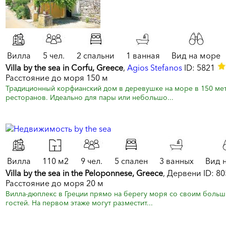
Вилла
5 чел.
2 спальни
1 ванная
Вид на море
Villa by the sea in Corfu, Greece
,
Agios Stefanos
ID: 5821
Расстояние до моря 150 м
Традиционный корфианский дом в деревушке на море в 150 метр
ресторанов. Идеально для пары или небольшо...
Вилла
110 м2
9 чел.
5 спален
3 ванных
Вид 
Villa by the sea in the Peloponnese, Greece
, Дервени ID: 8
Расстояние до моря 20 м
Вилла-дюплекс в Греции прямо на берегу моря со своим больш
гостей. На первом этаже могут разместит...