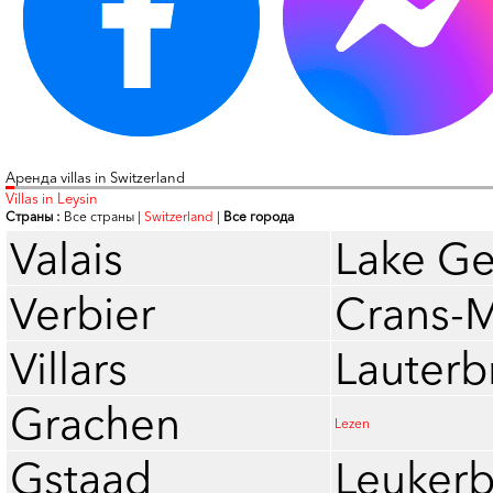
Аренда villas in Switzerland
Villas in Leysin
Страны :
Все страны
|
Switzerland
|
Все города
Valais
Lake G
Verbier
Crans-
Villars
Lauter
Grachen
Lezen
Gstaad
Leuker